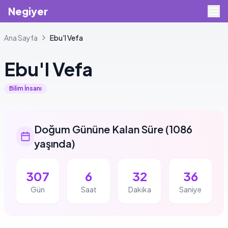
Negiyer
Ana Sayfa
Ebu'l
Vefa
Ebu'l
Vefa
Bilim İnsanı
Doğum Gününe Kalan Süre
(
1086
yaşında
)
307
6
32
36
Gün
Saat
Dakika
Saniye