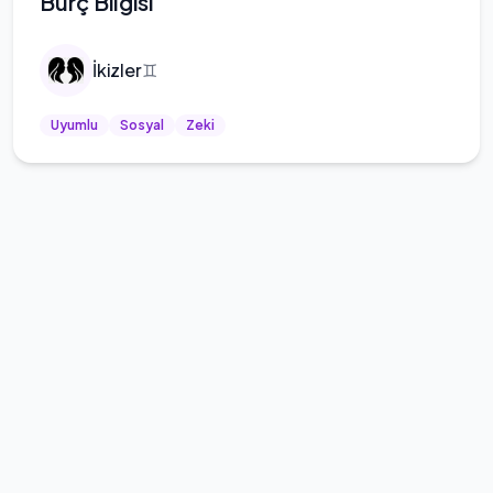
Burç Bilgisi
İkizler
♊
Uyumlu
Sosyal
Zeki